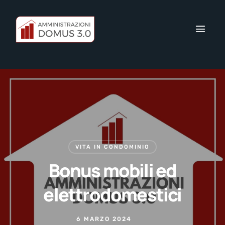
VITA IN CONDOMINIO
Bonus mobili ed
elettrodomestici
6 MARZO 2024