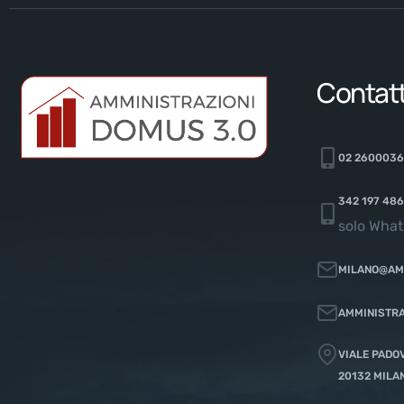
Contatt
02 260003
342 197 48
solo Wha
MILANO@AM
AMMINISTRA
VIALE PADOV
20132 MILA