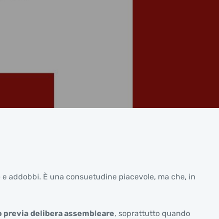
ale e addobbi. È una consuetudine piacevole, ma che, in
o previa
delibera assembleare
, soprattutto quando