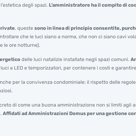
’estetica degli spazi.
L’amministratore ha il compito di co
private
, queste
sono in linea di principio consentite, pur
trollare che le luci siano a norma, che non ci siano cavi volan
 le ore notturne).
ergetico
delle luci natalizie installate negli spazi comuni.
An
e luci a LED e temporizzatori, per contenere i costi e garantir
che per la convivenza condominiale: il rispetto delle regole
ziosi.
reto di come una buona amministrazione non si limiti agli as
e.
Affidati ad Amministrazioni Domus per una gestione co