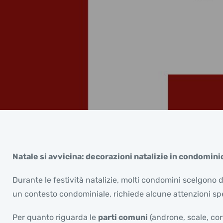
Natale si avvicina: decorazioni natalizie in condomini
Durante le festività natalizie, molti condomini scelgono 
un contesto condominiale, richiede alcune attenzioni spec
Per quanto riguarda le
parti comuni
(androne, scale, corti