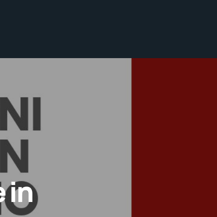
:
 in