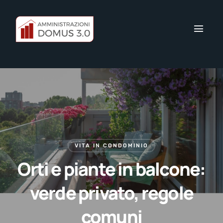
VITA IN CONDOMINIO
Orti e piante in balcone:
verde privato, regole
comuni