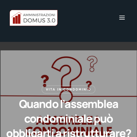
VITA IN CONDOMINIO
Quando l’assemblea
condominiale può
obbligarti a ristrutturare?