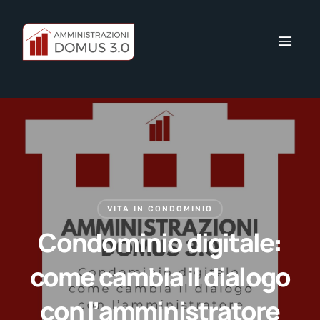
VITA IN CONDOMINIO
Condominio digitale:
come cambia il dialogo
con l’amministratore