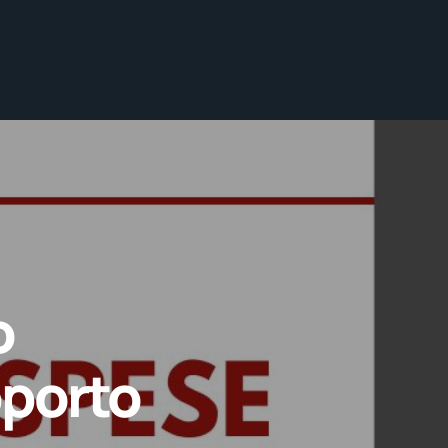
o
pporto