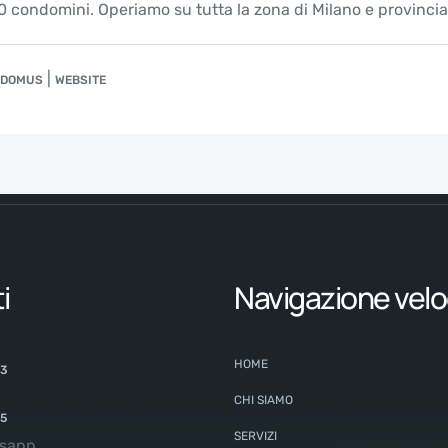
 condomini. Operiamo su tutta la zona di Milano e provincia
|
I DOMUS
WEBSITE
i
Navigazione velo
HOME
63
CHI SIAMO
65
SERVIZI
tsapp