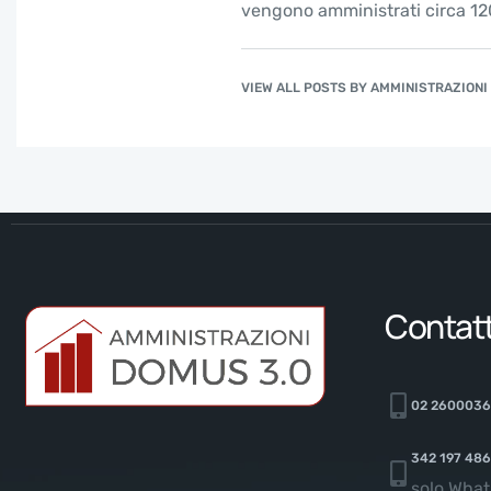
vengono amministrati circa 120
VIEW ALL POSTS BY AMMINISTRAZION
Contatt
02 260003
342 197 48
solo Wha