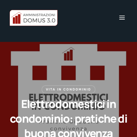
VITA IN CONDOMINIO
Elettrodomestici in
condominio: pratiche di
buona convivenza