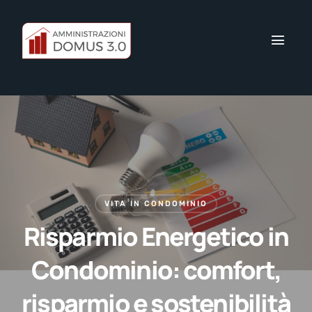
VITA IN CONDOMINIO
Risparmio Energetico in
Condominio: comfort,
risparmio e sostenibilità