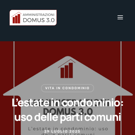
VITA IN CONDOMINIO
L’estate in condominio:
uso delle parti comuni
29 LUGLIO 2025