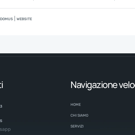
|
I DOMUS
WEBSITE
i
Navigazione velo
HOME
63
CHI SIAMO
65
SERVIZI
tsapp