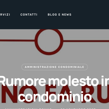
RVIZI
CONTATTI
BLOG E NEWS
AMMINISTRAZIONE CONDOMINIALE
Rumore molesto i
condominio